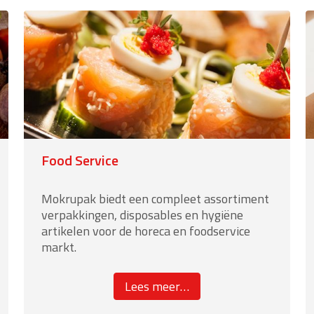
Food Service
Mokrupak biedt een compleet assortiment
verpakkingen, disposables en hygiëne
artikelen voor de horeca en foodservice
markt.
about
Lees meer
…
“Food