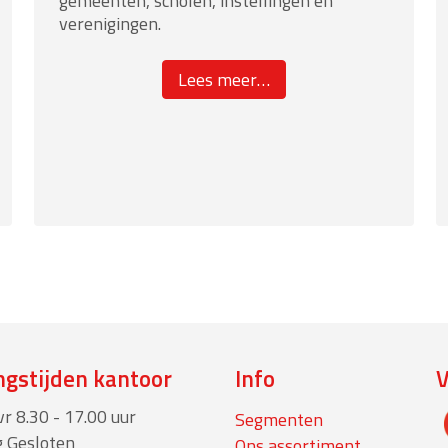
gemeenten, scholen, instellingen en
verenigingen.
about
Lees meer
…
“Overige”
gstijden kantoor
Info
r 8.30 - 17.00 uur
Segmenten
 Gesloten
Ons assortiment