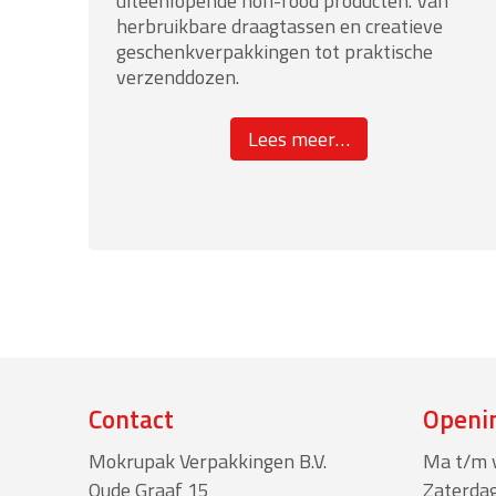
uiteenlopende non-food producten. Van
herbruikbare draagtassen en creatieve
geschenkverpakkingen tot praktische
verzenddozen.
about
Lees meer
…
“Non-
Food
industrie”
Contact
Openin
Mokrupak Verpakkingen B.V.
Ma t/m v
Oude Graaf 15
Zaterdag