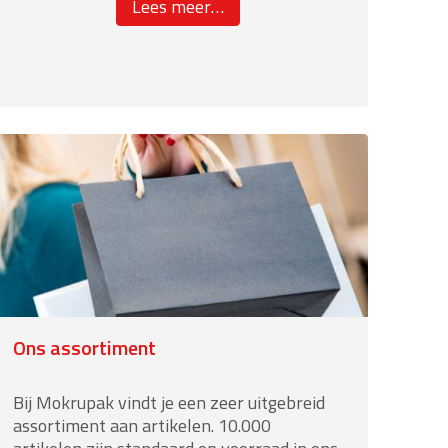
about
Lees meer
…
“Food
industrie”
Ons assortiment
Bij Mokrupak vindt je een zeer uitgebreid
assortiment aan artikelen. 10.000