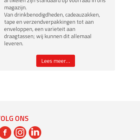
artikelen zijn standaard op voorraad in ons
magazijn.
Van drinkbenodigdheden, cadeauzakken,
tape en verzendverpakkingen tot aan
enveloppen, een varïeteit aan
draagtassen; wij kunnen dit allemaal
leveren.
about
Lees meer
…
“Ons
assortiment”
VOLG ONS