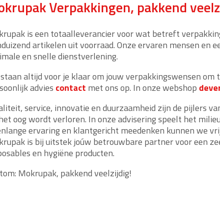
krupak Verpakkingen, pakkend veelzi
rupak is een totaalleverancier voor wat betreft verpakkin
nduizend artikelen uit voorraad. Onze ervaren mensen en e
imale en snelle dienstverlening.
 staan altijd voor je klaar om jouw verpakkingswensen om 
soonlijk advies
contact
met ons op. In onze webshop
deve
liteit, service, innovatie en duurzaamheid zijn de pijlers v
 het oog wordt verloren. In onze advisering speelt het milie
enlange ervaring en klantgericht meedenken kunnen we vri
rupak is bij uitstek joúw betrouwbare partner voor een z
posables en hygiëne producten.
tom: Mokrupak, pakkend veelzijdig!