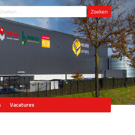
oeken
ar:
s
Vacatures