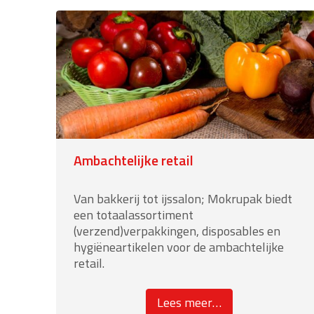
Ambachtelijke retail
Van bakkerij tot ijssalon; Mokrupak biedt
een totaalassortiment
(verzend)verpakkingen, disposables en
hygiëneartikelen voor de ambachtelijke
retail.
about
Lees meer
…