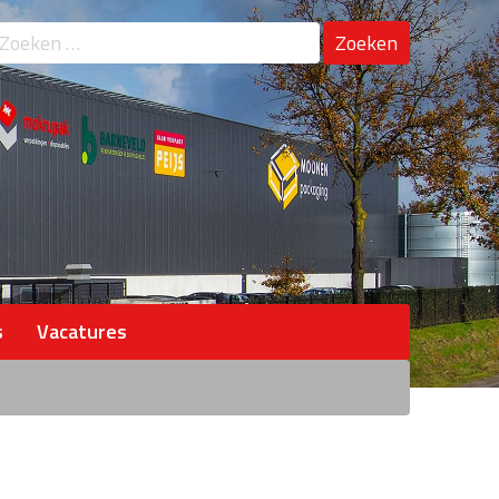
oeken
ar:
s
Vacatures