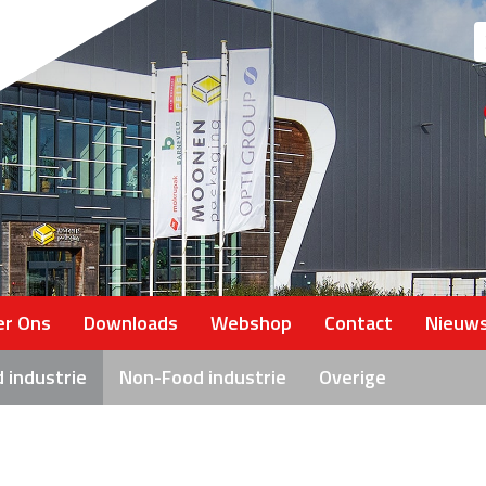
Z
na
er Ons
Downloads
Webshop
Contact
Nieuw
 industrie
Non-Food industrie
Overige