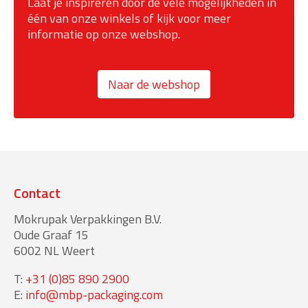
Laat je inspireren door de vele mogelijkheden in
één van onze winkels of kijk voor meer
informatie op onze webshop.
Naar de webshop
Contact
Mokrupak Verpakkingen B.V.
Oude Graaf 15
6002 NL Weert
T:
+31 (0)85 890 2900
E:
info@mbp-packaging.com