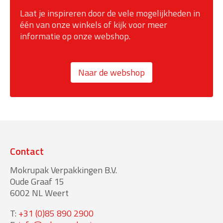
Laat je inspireren door de vele mogelijkheden in
één van onze winkels of kijk voor meer
informatie op onze webshop.
Naar de webshop
Contact
Mokrupak Verpakkingen B.V.
Oude Graaf 15
6002 NL Weert
T:
+31 (0)85 890 2900